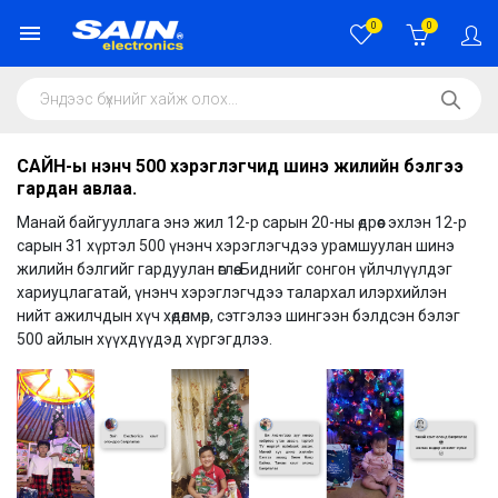
0
0
САЙН-ы үнэнч 500 хэрэглэгчид шинэ жилийн бэлгээ
гардан авлаа.
Манай байгууллага энэ жил 12-р сарын 20-ны өдрөөс эхлэн 12-р
сарын 31 хүртэл 500 үнэнч хэрэглэгчдээ урамшуулан шинэ
жилийн бэлгийг гардуулан өглөө. Биднийг сонгон үйлчлүүлдэг
хариуцлагатай, үнэнч хэрэглэгчдээ талархал илэрхийлэн
нийт ажилчдын хүч хөдөлмөр, сэтгэлээ шингээн бэлдсэн бэлэг
500 айлын хүүхдүүдэд хүргэгдлээ.