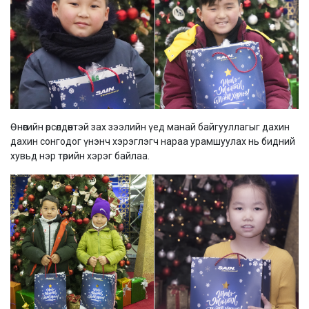
Өнөөгийн өрсөлдөөнтэй зах зээлийн үед манай байгууллагыг дахин
дахин сонгодог үнэнч хэрэглэгч нараа урамшуулах нь бидний
хувьд нэр төрийн хэрэг байлаа.