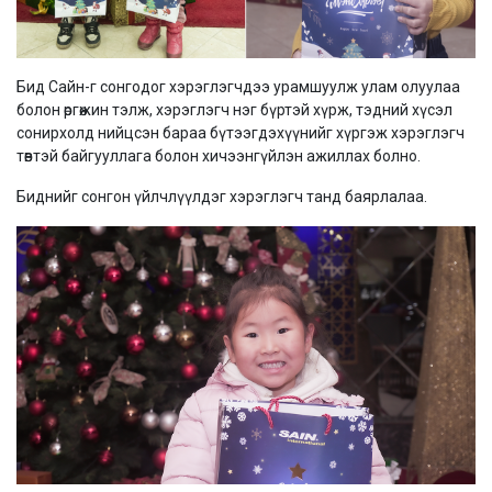
Бид Сайн-г сонгодог хэрэглэгчдээ урамшуулж улам олуулаа
болон өргөжин тэлж, хэрэглэгч нэг бүртэй хүрж, тэдний хүсэл
сонирхолд нийцсэн бараа бүтээгдэхүүнийг хүргэж хэрэглэгч
төвтэй байгууллага болон хичээнгүйлэн ажиллах болно.
Биднийг сонгон үйлчлүүлдэг хэрэглэгч танд баярлалаа.