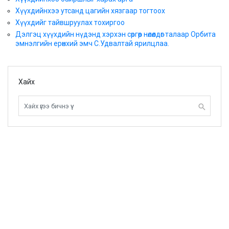
Хүүхдийнхээ утсанд цагийн хязгаар тогтоох
Хүүхдийг тайвшруулах тохиргоо
Дэлгэц хүүхдийн нүдэнд хэрхэн сөргөөр нөлөөлдөг талаар Орбита
эмнэлгийн ерөнхий эмч С.Удвалтай ярилцлаа.
Хайх