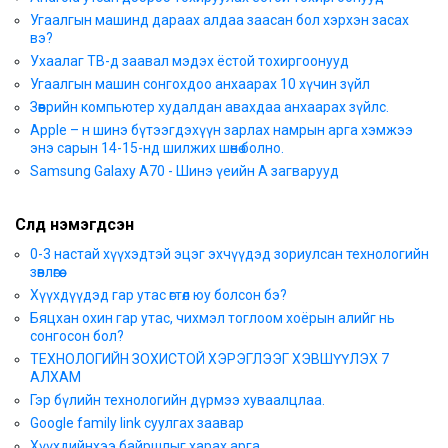
Угаалгын машинд дараах алдаа заасан бол хэрхэн засах
вэ?
Ухаалаг ТВ-д заавал мэдэх ёстой тохиргоонууд
Угаалгын машин сонгохдоо анхаарах 10 хүчин зүйл
Зөөврийн компьютер худалдан авахдаа анхаарах зүйлс.
Apple – н шинэ бүтээгдэхүүн зарлах намрын арга хэмжээ
энэ сарын 14-15-нд шилжих шөнө болно.
Samsung Galaxy A70 - Шинэ үеийн А загварууд
Сүүлд нэмэгдсэн
0-3 настай хүүхэдтэй эцэг эхчүүдэд зориулсан технологийн
зөвлөгөө
Хүүхдүүдэд гар утас өгтөл юу болсон бэ?
Бяцхан охин гар утас, чихмэл тоглоом хоёрын алийг нь
сонгосон бол?
ТЕХНОЛОГИЙН ЗОХИСТОЙ ХЭРЭГЛЭЭГ ХЭВШҮҮЛЭХ 7
АЛХАМ
Гэр бүлийн технологийн дүрмээ хуваалцлаа.
Google family link суулгах заавар
Хүүхдийнхээ байршлыг харах арга