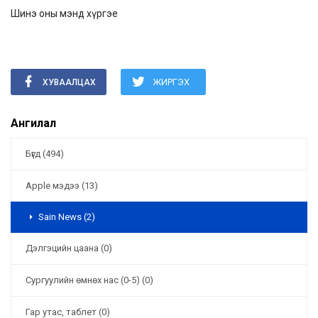
Шинэ оны мэнд хүргэе
ЖИРГЭХ
ХУВААЛЦАХ
Ангилал
Бүгд (494)
Apple мэдээ (13)
Sain News (2)
Дэлгэцийн цаана (0)
Cургуулийн өмнөх нас (0-5) (0)
Гар утас, таблет (0)