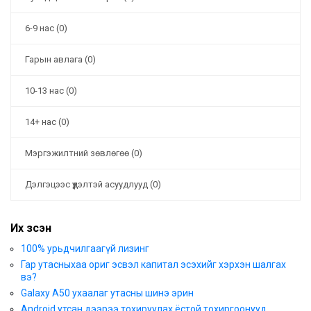
6-9 нас (0)
Гарын авлага (0)
10-13 нас (0)
14+ нас (0)
Мэргэжилтний зөвлөгөө (0)
Дэлгэцээс үүдэлтэй асуудлууд (0)
Их үзсэн
100% урьдчилгаагүй лизинг
Гар утасныхаа ориг эсвэл капитал эсэхийг хэрхэн шалгах
вэ?
Galaxy A50 ухаалаг утасны шинэ эрин
Android утсан дээрээ тохируулах ёстой тохиргоонууд