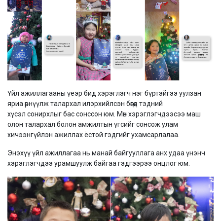
Үйл ажиллагааны үеэр бид хэрэглэгч нэг бүртэйгээ уулзан
яриа өрнүүлж талархал илэрхийлсэн бөгөөд тэдний
хүсэл сонирхлыг бас сонссон юм. Мөн хэрэглэгчдээсээ маш
олон талархал болон амжилтын үгсийг сонсож улам
хичээнгүйлэн ажиллах ёстой гэдгийг ухамсарлалаа.
Энэхүү үйл ажиллагаа нь манай байгууллага анх удаа үнэнч
хэрэглэгчдээ урамшуулж байгаа гэдгээрээ онцлог юм.