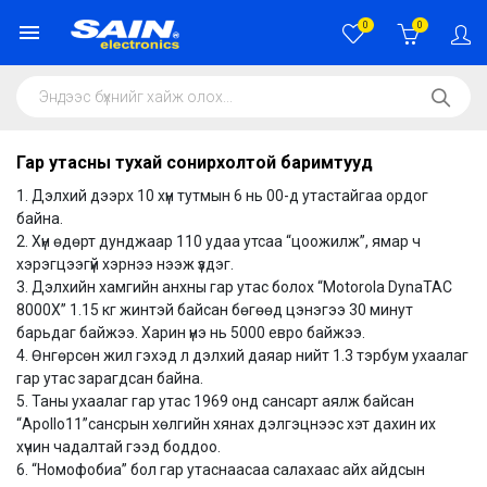
0
0
Гар утасны тухай сонирхолтой баримтууд
1. Дэлхий дээрх 10 хүн тутмын 6 нь 00-д утастайгаа ордог
байна.
2. Хүн өдөрт дунджаар 110 удаа утсаа “цоожилж”, ямар ч
хэрэгцээгүй хэрнээ нээж үздэг.
3. Дэлхийн хамгийн анхны гар утас болох “Motorola DynaTAC
8000X” 1.15 кг жинтэй байсан бөгөөд цэнэгээ 30 минут
барьдаг байжээ. Харин үнэ нь 5000 евро байжээ.
4. Өнгөрсөн жил гэхэд л дэлхий даяар нийт 1.3 тэрбум ухаалаг
гар утас зарагдсан байна.
5. Таны ухаалаг гар утас 1969 онд сансарт аялж байсан
“Apollo11”сансрын хөлгийн хянах дэлгэцнээс хэт дахин их
хүчин чадалтай гээд боддоо.
6. “Номофобиа” бол гар утаснаасаа салахаас айх айдсын