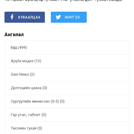
ЖИРГЭХ
ХУВААЛЦАХ
Ангилал
Бүгд (494)
Apple мэдээ (13)
Sain News (2)
Дэлгэцийн цаана (0)
Cургуулийн өмнөх нас (0-5) (0)
Гар утас, таблет (0)
Төслийн тухай (0)