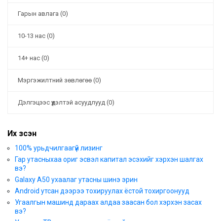
Гарын авлага (0)
10-13 нас (0)
14+ нас (0)
Мэргэжилтний зөвлөгөө (0)
Дэлгэцээс үүдэлтэй асуудлууд (0)
Их үзсэн
100% урьдчилгаагүй лизинг
Гар утасныхаа ориг эсвэл капитал эсэхийг хэрхэн шалгах
вэ?
Galaxy A50 ухаалаг утасны шинэ эрин
Android утсан дээрээ тохируулах ёстой тохиргоонууд
Угаалгын машинд дараах алдаа заасан бол хэрхэн засах
вэ?