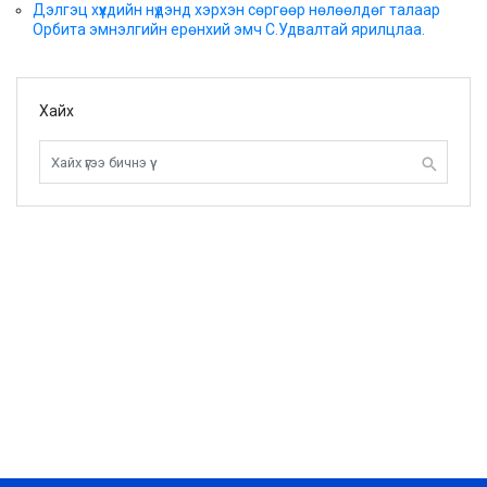
Дэлгэц хүүхдийн нүдэнд хэрхэн сөргөөр нөлөөлдөг талаар
Орбита эмнэлгийн ерөнхий эмч С.Удвалтай ярилцлаа.
Хайх