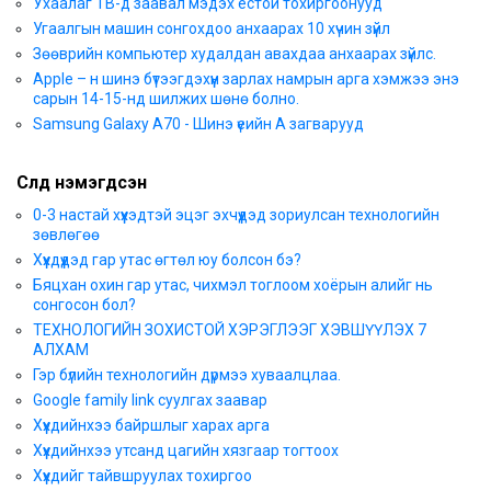
Ухаалаг ТВ-д заавал мэдэх ёстой тохиргоонууд
Угаалгын машин сонгохдоо анхаарах 10 хүчин зүйл
Зөөврийн компьютер худалдан авахдаа анхаарах зүйлс.
Apple – н шинэ бүтээгдэхүүн зарлах намрын арга хэмжээ энэ
сарын 14-15-нд шилжих шөнө болно.
Samsung Galaxy A70 - Шинэ үеийн А загварууд
Сүүлд нэмэгдсэн
0-3 настай хүүхэдтэй эцэг эхчүүдэд зориулсан технологийн
зөвлөгөө
Хүүхдүүдэд гар утас өгтөл юу болсон бэ?
Бяцхан охин гар утас, чихмэл тоглоом хоёрын алийг нь
сонгосон бол?
ТЕХНОЛОГИЙН ЗОХИСТОЙ ХЭРЭГЛЭЭГ ХЭВШҮҮЛЭХ 7
АЛХАМ
Гэр бүлийн технологийн дүрмээ хуваалцлаа.
Google family link суулгах заавар
Хүүхдийнхээ байршлыг харах арга
Хүүхдийнхээ утсанд цагийн хязгаар тогтоох
Хүүхдийг тайвшруулах тохиргоо