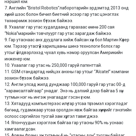
нэршил юм.
7. Английн “Bristol Robotics”лаборотарийн эрдэмтэд 2013 онд
хүний шээс болон бичил биетний эсээр гар утас цэнэглэх
төхөөрөмж зохион бүтээж байжээ.
8. Ухаалаг гар утас худалдаанд гарахаас өмнө 200 сая
“Nokia”маркийн товчлуурт гар утас зарагдаж байжээ.
9. Гар утаснаас анх дуудлага хийж байсан хүн бол Мартин Күүпер
юм. Тэрээр утасгүй харилцааны шинэ технологи болох гар
утсыг үйлдвэрлэхэд чухал хувь нэмэр оруулсан Америкийн
инженер юм.
10. Ухаалаг гар утас нь 250,000 гаруй патенттай.
11. GSM стандартад нийцэх анхны гар утсыг “Alcatel” компани
зохион бүтээж байжээ.
12. Англи улсад жилд дунджаар 100,000 гаруй гар утас 00-д
“харамсалтайгаар” унадаг. Энэ нь дэлхий дээр байгаа 5 хүн
тутмын нэг нь ингэж унагаадаг гэсэн үг юм.
13. Хятадууд компьютерээс илүү гар утсаа түгээмэл хэрэглэдэг
бөгөөд, гудамжаар утсаа оролдон явж байгаа хүмүүсийг гэнэтийн
ослоос сэргийлэх тусгай зам хүртэл тавигджээ.
14. Япончуудын хэрэглэж байгаа гар утасны 90% нь уснаас
хамгаалагдсан.
15. Арван Франц хүн тутмын 4 нь “утасны дон” туссан байдаг.