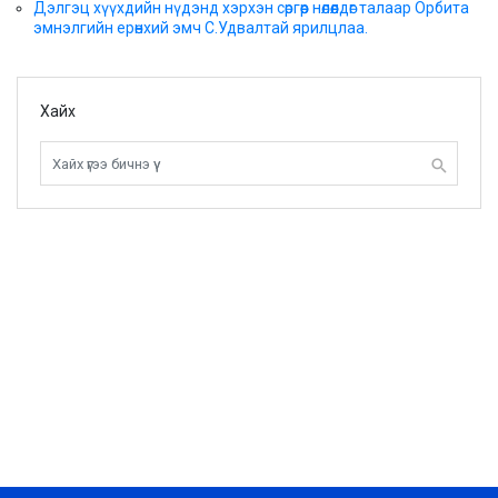
Дэлгэц хүүхдийн нүдэнд хэрхэн сөргөөр нөлөөлдөг талаар Орбита
эмнэлгийн ерөнхий эмч С.Удвалтай ярилцлаа.
Хайх