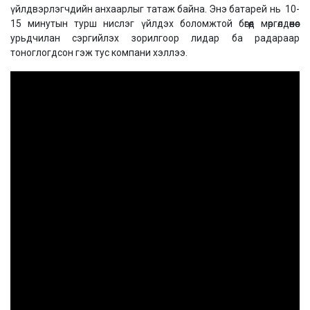
үйлдвэрлэгчдийн анхаарлыг татаж байна. Энэ батарей нь 10-
15 минутын турш нислэг үйлдэх боломжтой бөгөөд мөргөлдөөнөөс
урьдчилан сэргийлэх зорилгоор лидар ба радараар
тоноглогдсон гэж тус компани хэллээ.