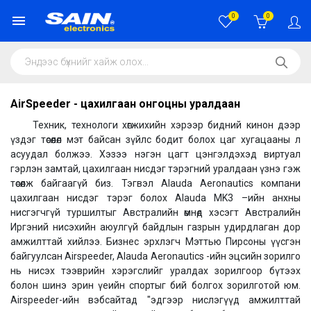
0
0
AirSpeeder - цахилгаан онгоцны уралдаан
Техник, технологи хөгжихийн хэрээр бидний кинон дээр
үздэг төсөөлөл мэт байсан зүйлс бодит болох цаг хугацааны л
асуудал болжээ. Хэзээ нэгэн цагт цэнгэлдэхэд виртуал
гэрлэн замтай, цахилгаан нисдэг тэрэгний уралдаан үзнэ гэж
төсөөлж байгаагүй биз. Тэгвэл Alauda Aeronautics компани
цахилгаан нисдэг тэрэг болох Alauda MK3 –ийн анхны
нисгэгчгүй туршилтыг Австралийн өмнөд хэсэгт Австралийн
Иргэний нисэхийн аюулгүй байдлын газрын удирдлаган дор
амжилттай хийлээ. Бизнес эрхлэгч Мэттью Пирсоны үүсгэн
байгуулсан Airspeeder, Alauda Aeronautics -ийн эцсийн зорилго
нь нисэх тээврийн хэрэгслийг уралдах зорилгоор бүтээх
болон шинэ эрин үеийн спортыг бий болгох зорилготой юм.
Airspeeder-ийн вэбсайтад "эдгээр нислэгүүд амжилттай