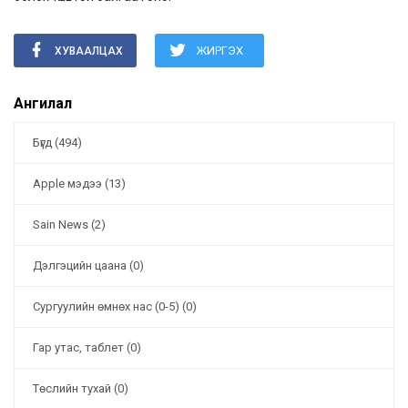
ЖИРГЭХ
ХУВААЛЦАХ
Ангилал
Бүгд (494)
Apple мэдээ (13)
Sain News (2)
Дэлгэцийн цаана (0)
Cургуулийн өмнөх нас (0-5) (0)
Гар утас, таблет (0)
Төслийн тухай (0)