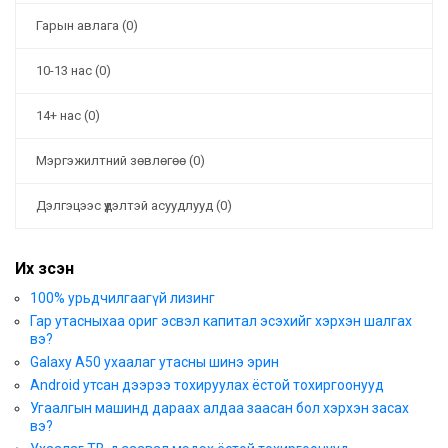
Гарын авлага (0)
10-13 нас (0)
14+ нас (0)
Мэргэжилтний зөвлөгөө (0)
Дэлгэцээс үүдэлтэй асуудлууд (0)
Их үзсэн
100% урьдчилгаагүй лизинг
Гар утасныхаа ориг эсвэл капитал эсэхийг хэрхэн шалгах
вэ?
Galaxy A50 ухаалаг утасны шинэ эрин
Android утсан дээрээ тохируулах ёстой тохиргоонууд
Угаалгын машинд дараах алдаа заасан бол хэрхэн засах
вэ?