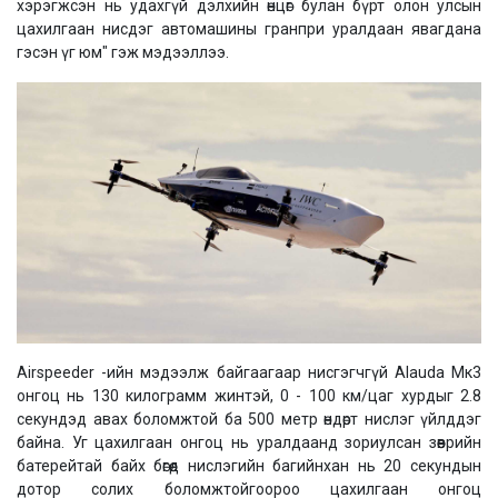
хэрэгжсэн нь удахгүй дэлхийн өнцөг булан бүрт олон улсын
цахилгаан нисдэг автомашины гранпри уралдаан явагдана
гэсэн үг юм" гэж мэдээллээ.
Airspeeder -ийн мэдээлж байгаагаар нисгэгчгүй Alauda Мк3
онгоц нь 130 килограмм жинтэй, 0 - 100 км/цаг хурдыг 2.8
секундэд авах боломжтой ба 500 метр өндөрт нислэг үйлддэг
байна. Уг цахилгаан онгоц нь уралдаанд зориулсан зөөврийн
батерейтай байх бөгөөд нислэгийн багийнхан нь 20 секундын
дотор солих боломжтойгоороо цахилгаан онгоц