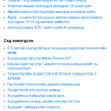
Ухаалаг ТВ-д заавал мэдэх ёстой тохиргоонууд
Угаалгын машин сонгохдоо анхаарах 10 хүчин зүйл
Зөөврийн компьютер худалдан авахдаа анхаарах зүйлс.
Apple – н шинэ бүтээгдэхүүн зарлах намрын арга хэмжээ
энэ сарын 14-15-нд шилжих шөнө болно.
Samsung Galaxy A70 - Шинэ үеийн А загварууд
Сүүлд нэмэгдсэн
0-3 настай хүүхэдтэй эцэг эхчүүдэд зориулсан технологийн
зөвлөгөө
Хүүхдүүдэд гар утас өгтөл юу болсон бэ?
Бяцхан охин гар утас, чихмэл тоглоом хоёрын алийг нь
сонгосон бол?
ТЕХНОЛОГИЙН ЗОХИСТОЙ ХЭРЭГЛЭЭГ ХЭВШҮҮЛЭХ 7
АЛХАМ
Гэр бүлийн технологийн дүрмээ хуваалцлаа.
Google family link суулгах заавар
Хүүхдийнхээ байршлыг харах арга
Хүүхдийнхээ утсанд цагийн хязгаар тогтоох
Хүүхдийг тайвшруулах тохиргоо