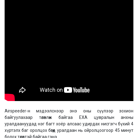
Airspeeder-н мэдээлснээр энэ оны сүүлээр зохион
байгуулахаар төлөвлөж байгаа EXA цувралын анхны
уралдаануудад нэг багт хоёр алсаас удирдах нисгэгч бүхий 4
хүртэлх баг оролцох бөгөөд уралдаан нь ойролцоогоор 45 минут
болох төлөвтэй байгаа гэнэ.