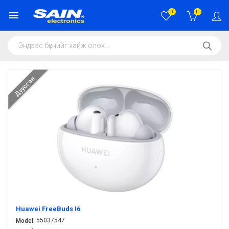
0
0
Дууссан
Huawei FreeBuds I6
55037547
Model: