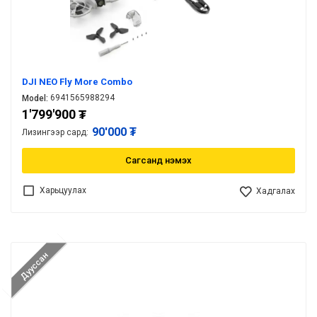
DJI NEO Fly More Combo
6941565988294
Model:
1'799'900
₮
90'000 ₮
Лизингээр сард:
Сагсанд нэмэх
Харьцуулах
Хадгалах
Дууссан