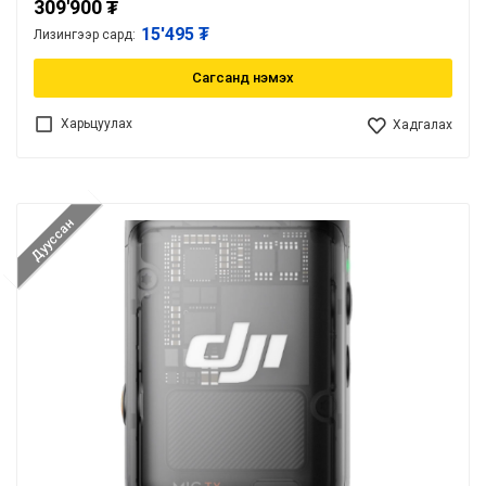
309'900
₮
15'495 ₮
Лизингээр сард:
Сагсанд нэмэх
Харьцуулах
Хадгалах
Дууссан