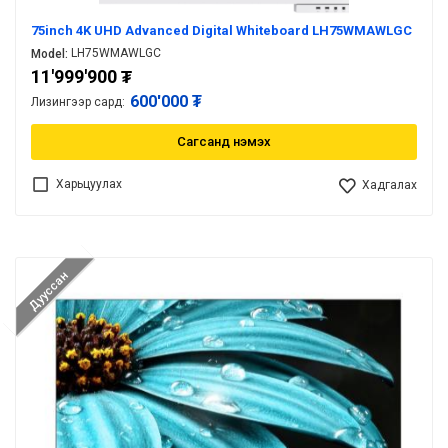
75inch 4K UHD Advanced Digital Whiteboard LH75WMAWLGC
LH75WMAWLGC
Model:
11'999'900
₮
600'000 ₮
Лизингээр сард:
Сагсанд нэмэх
Харьцуулах
Хадгалах
Дууссан