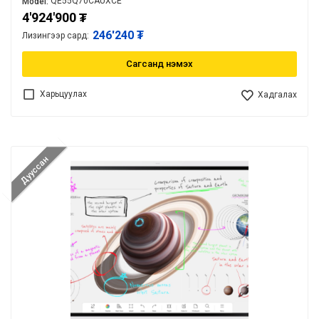
QE55Q70CAUXCE
Model:
4'924'900
₮
246'240 ₮
Лизингээр сард:
Сагсанд нэмэх
Харьцуулах
Хадгалах
Дууссан