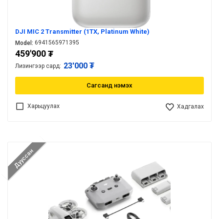
DJI MIC 2 Transmitter (1TX, Platinum White)
6941565971395
Model:
459'900
₮
23'000 ₮
Лизингээр сард:
Сагсанд нэмэх
Харьцуулах
Хадгалах
Дууссан