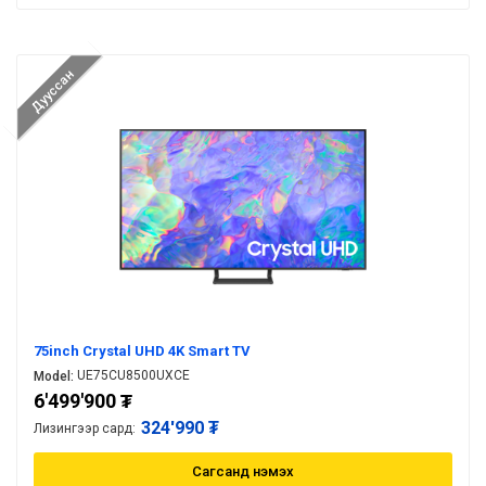
Дууссан
75inch Crystal UHD 4K Smart TV
UE75CU8500UXCE
Model:
6'499'900
₮
324'990 ₮
Лизингээр сард:
Сагсанд нэмэх