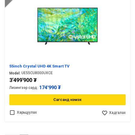
55inch Crystal UHD 4K Smart TV
UE55CU8000UXCE
Model:
3'499'900
₮
174'990 ₮
Лизингээр сард:
Сагсанд нэмэх
Харьцуулах
Хадгалах