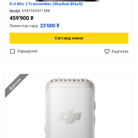
DJI Mic 2 Transmitter (Shadow Black)
6941565971388
Model:
459'900
₮
23'000 ₮
Лизингээр сард:
Сагсанд нэмэх
Харьцуулах
Хадгалах
Дууссан