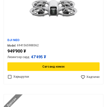
DJI NEO
6941565988362
Model:
949'900
₮
47'495 ₮
Лизингээр сард:
Сагсанд нэмэх
Харьцуулах
Хадгалах
Дууссан