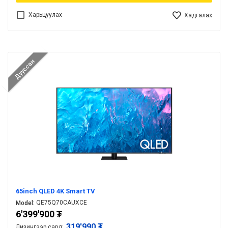
Харьцуулах
Хадгалах
Дууссан
65inch QLED 4K Smart TV
QE75Q70CAUXCE
Model:
6'399'900
₮
319'990 ₮
Лизингээр сард: