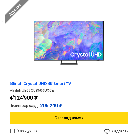
Дууссан
65inch Crystal UHD 4K Smart TV
UE65CU8500UXCE
Model:
4'124'900
₮
206'240 ₮
Лизингээр сард:
Сагсанд нэмэх
Харьцуулах
Хадгалах