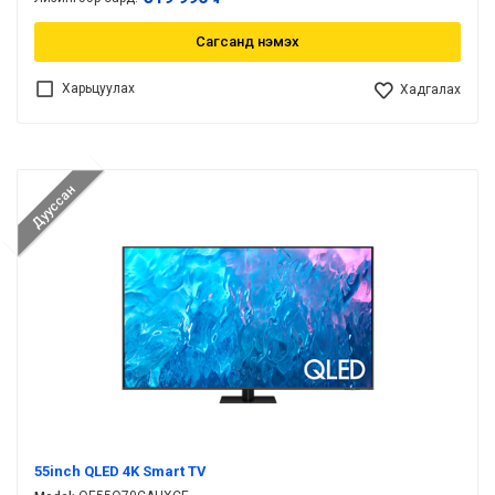
Сагсанд нэмэх
Харьцуулах
Хадгалах
Дууссан
55inch QLED 4K Smart TV