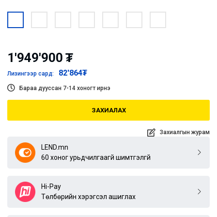
1'949'900
₮
82'864
₮
Лизингээр сард:
Бараа дууссан 7-14 хоногт ирнэ
ЗАХИАЛАХ
Захиалгын журам
LEND.mn
60 хоног урьдчилгаагүй шимтгэлгүй
Hi-Pay
Төлбөрийн хэрэгсэл ашиглах