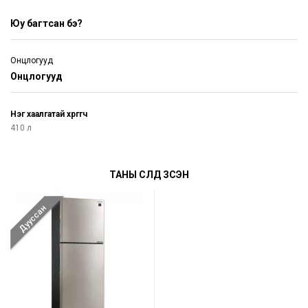
Юу багтсан бэ?
Онцлогууд
Онцлогууд
Нэг хаалгатай хөргөгч
410 л
ТАНЫ СҮҮЛД ҮЗСЭН
Дууссан