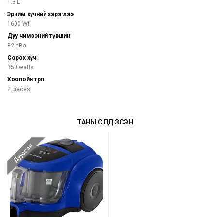
1.3 L
Эрчим хүчний хэрэглээ
1600 Wt
Дуу чимээний түвшин
82 dBa
Сорох хүч
350 watts
Хоолойн төрөл
2 pieces
ТАНЫ СҮҮЛД ҮЗСЭН
Дууссан