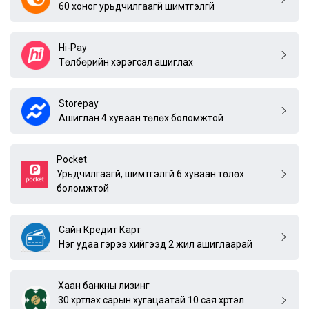
60 хоног урьдчилгаагүй шимтгэлгүй
Hi-Pay
Төлбөрийн хэрэгсэл ашиглах
Storepay
Ашиглан 4 хуваан төлөх боломжтой
Pocket
Урьдчилгаагүй, шимтгэлгүй 6 хуваан төлөх
боломжтой
Сайн Кредит Карт
Нэг удаа гэрээ хийгээд 2 жил ашиглаарай
Хаан банкны лизинг
30 хүртлэх сарын хугацаатай 10 сая хүртэл