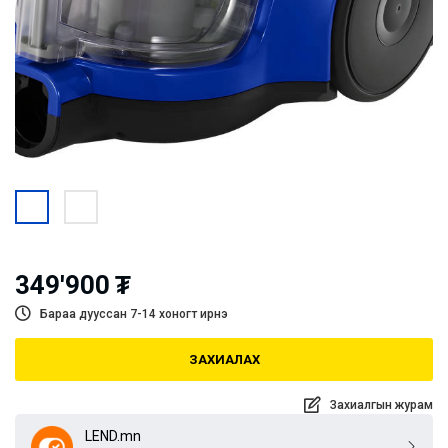
349'900
₮
Бараа дууссан 7-14 хоногт ирнэ
ЗАХИАЛАХ
Захиалгын журам
LEND.mn