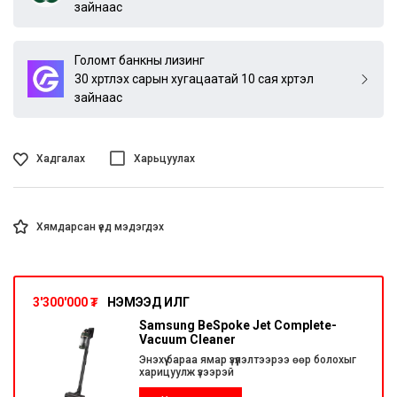
зайнаас
Голомт банкны лизинг
30 хүртлэх сарын хугацаатай 10 сая хүртэл
зайнаас
Хадгалах
Харьцуулах
Хямдарсан үед мэдэгдэх
3'300'000
₮
НЭМЭЭД ИЛҮҮГ
Samsung BeSpoke Jet Complete-
Vacuum Cleaner
Энэхүү бараа ямар үзүүлэлтээрээ өөр болохыг
харицуулж үзээрэй