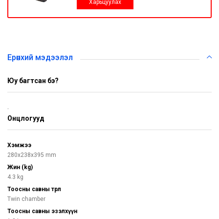
Харьцуулах
Ерөнхий мэдээлэл
Юу багтсан бэ?
.
Онцлогууд
Хэмжээ
280x238x395 mm
Жин (kg)
4.3 kg
Тоосны савны төрөл
Twin chamber
Тоосны савны эзэлхүүн