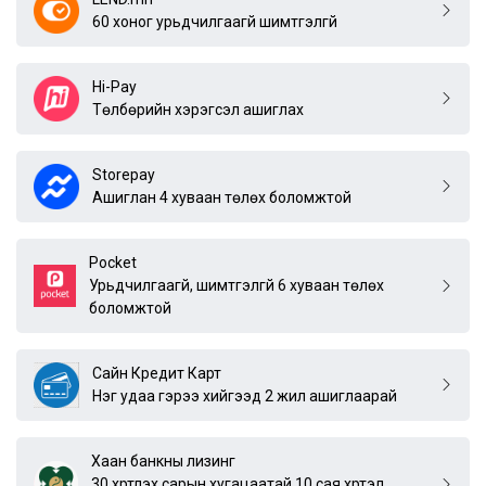
60 хоног урьдчилгаагүй шимтгэлгүй
Hi-Pay
Төлбөрийн хэрэгсэл ашиглах
Storepay
Ашиглан 4 хуваан төлөх боломжтой
Pocket
Урьдчилгаагүй, шимтгэлгүй 6 хуваан төлөх
боломжтой
Сайн Кредит Карт
Нэг удаа гэрээ хийгээд 2 жил ашиглаарай
Хаан банкны лизинг
30 хүртлэх сарын хугацаатай 10 сая хүртэл