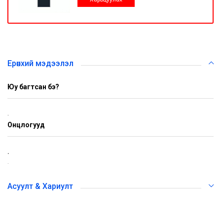
Ерөнхий мэдээлэл
Юу багтсан бэ?
.
Онцлогууд
.
.
Асуулт & Хариулт