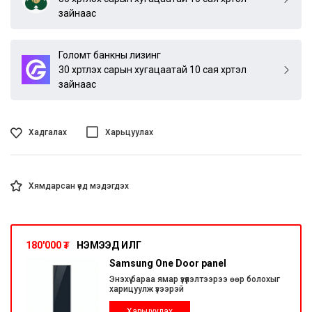
зайнаас
Голомт банкны лизинг
30 хүртлэх сарын хугацаатай 10 сая хүртэл
зайнаас
Хадгалах
Харьцуулах
Хямдарсан үед мэдэгдэх
180'000
₮
НЭМЭЭД ИЛҮҮГ
Samsung One Door panel
Энэхүү бараа ямар үзүүлэлтээрээ өөр болохыг
харицуулж үзээрэй
Харьцуулах