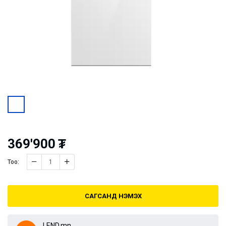
369'900
₮
Тоо:
САГСАНД НЭМЭХ
LEND.mn