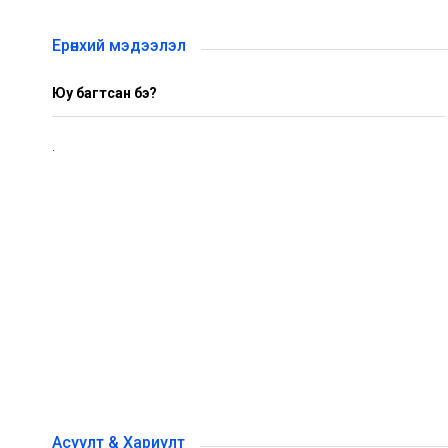
Ерөнхий мэдээлэл
Юу багтсан бэ?
.
Асуулт & Хариулт