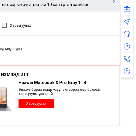
үртлэх сарын хугацаатай 10 сая хүртэл зайнаас
Харьцуулах
ед мэдэгдэх
НЭМЭЭД ИЛҮҮГ
Huawei Matebook X Pro Gray 1TB
Энэхүү бараа ямар үзүүлэлтээрээ өөр болохыг
харицуулж үзээрэй
Харьцуулах