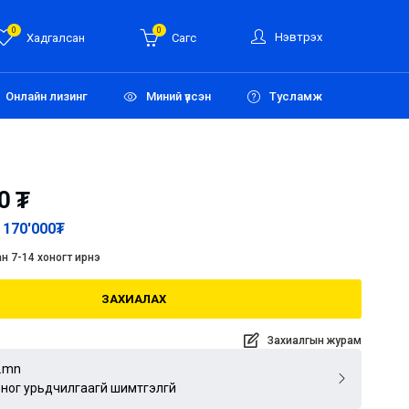
0
0
Нэвтрэх
Хадгалсан
Сагс
Онлайн лизинг
Миний үзсэн
Тусламж
0
₮
170'000
₮
н 7-14 хоногт ирнэ
ЗАХИАЛАХ
Захиалгын журам
.mn
оног урьдчилгаагүй шимтгэлгүй