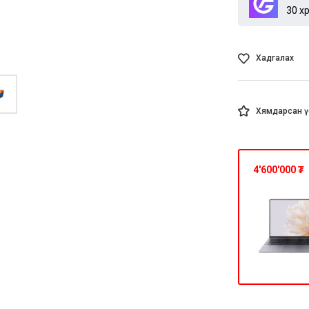
30 х
Хадгалах
Хямдарсан ү
4'600'000
₮