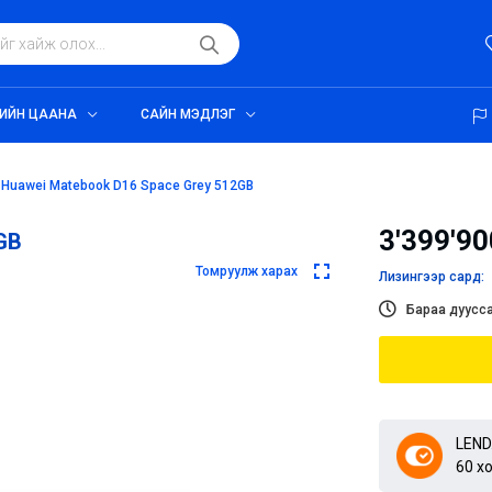
ИЙН ЦААНА
САЙН МЭДЛЭГ
Huawei Matebook D16 Space Grey 512GB
3'399'90
GB
Томруулж харах
Лизингээр сард:
Бараа дуусса
LEND
60 х