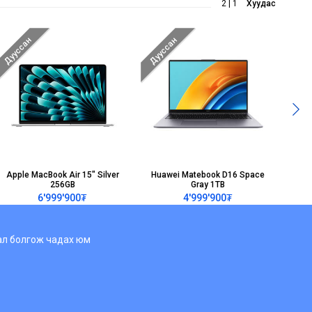
2 | 1
Хуудас
Дууссан
Дууссан
Дуус
Apple MacBook Air 15" Silver
Huawei Matebook D16 Space
H
256GB
Gray 1TB
6'999'900₮
4'999'900₮
нал болгож чадах юм