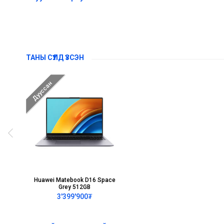
ТАНЫ СҮҮЛД ҮЗСЭН
Дууссан
Huawei Matebook D16 Space
Grey 512GB
3'399'900₮