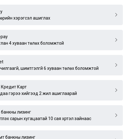
ay
өрийн хэрэгсэл ашиглах
epay
лан 4 хуваан төлөх боломжтой
et
чилгаагүй, шимтгэлгүй 6 хуваан төлөх боломжтой
 Кредит Карт
удаа гэрээ хийгээд 2 жил ашиглаарай
 банкны лизинг
үртлэх сарын хугацаатай 10 сая хүртэл зайнаас
мт банкны лизинг