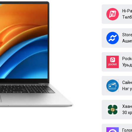
Hi-P
Төлб
Stor
Ашиг
Pock
Урьд
Сайн
Нэг 
Хаан
30 х
Голо