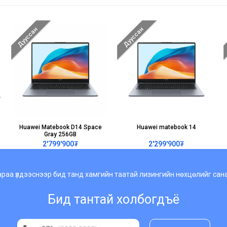
Дууссан
Дууссан
Huawei Matebook D14 Space
Huawei matebook 14
Gray 256GB
2'799'900₮
2'299'900₮
араа үлдээснээр бид танд хамгийн таатай лизингийн нөхцөлийг са
Бид тантай холбогдъё