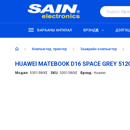
БАРААНЫ АНГИЛАЛ
БРЭНДҮҮД
ДЭЛГЭЦ
компьютер, принтер
зөөврийн компьютер
HUAWEI MATEBOOK D16 SPACE GREY 512
Модел:
53013WXE
SKU:
53013WXE
Брэнд:
Huawei