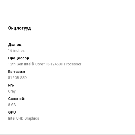
Онцлогууд
Дэлгэц
16 inches
Процессор
12th Gen Intel® Core™ i5-12450H Processor
Багтаамж
512GB SSD
Өнгө
Gray
Санах ой:
8 GB
GPU
Intel UHD Graphics