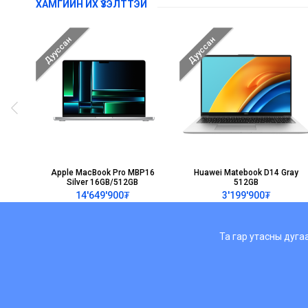
ХАМГИЙН ИХ ҮЗЭЛТТЭЙ
Дууссан
Дууссан
Apple MacBook Pro MBP16
Huawei Matebook D14 Gray
Silver 16GB/512GB
512GB
14'649'900₮
3'199'900₮
Та гар утасны дуга