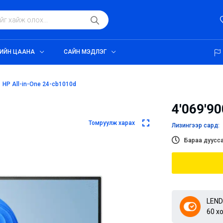
ИЙН ЦААНА
САЙН МЭДЛЭГ
HP All-in-One 24-cb1010d
4'069'90
Томруулж харах
Лизингээр сард:
Бараа дуусса
LEND
60 х