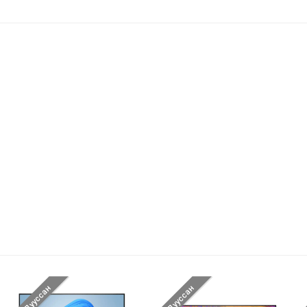
Дууссан
Дууссан