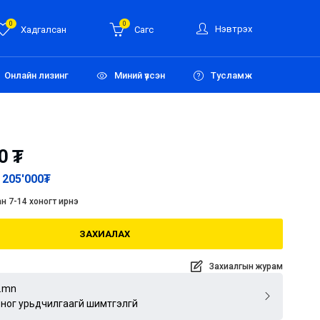
0
0
Нэвтрэх
Хадгалсан
Сагс
Онлайн лизинг
Миний үзсэн
Тусламж
0
₮
205'000
₮
н 7-14 хоногт ирнэ
ЗАХИАЛАХ
Захиалгын журам
.mn
оног урьдчилгаагүй шимтгэлгүй