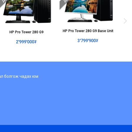
HP Pro Tower 280 G9 Base Unit
HP Pro Tower 280 G9
3'799'900₮
2'999'000₮
нал болгож чадах юм