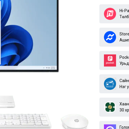
Hi-P
Төлб
Stor
Ашиг
Pock
Урьд
Сайн
Нэг 
Хаан
30 х
Голо