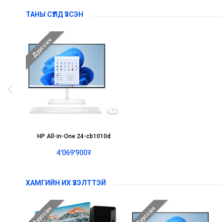
ТАНЫ СҮҮЛД ҮЗСЭН
Дууссан
HP All-in-One 24-cb1010d
4'069'900₮
ХАМГИЙН ИХ ҮЗЭЛТТЭЙ
Дууссан
Дууссан