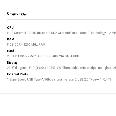
Онцлогууд
CPU
Intel Core™ i5-1235U (up to 4.4 GHz with Intel Turbo Boost Technology, 12 M
RAM
8 GB DDR4-3200 MHz RAM
Hard
256 GB PCle NVMe™ SSD 1 TB 5400 rpm SATA HDD
Display
23.8" diagonal, FHD (1920 x 1080), VA, Three-sided micro-edge, anti-glare, 
External Ports
1 SuperSpeed USB Type-A 5Gbps signaling rate; 2 USB 2.0 Type-A; 1 RJ-45