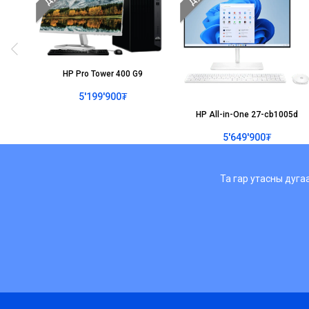
HP Pro Tower 400 G9
5'199'900₮
HP All-in-One 27-cb1005d
5'649'900₮
Та гар утасны дуга