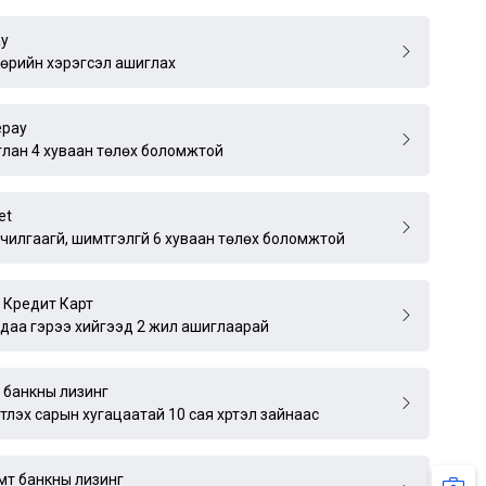
ay
өрийн хэрэгсэл ашиглах
epay
лан 4 хуваан төлөх боломжтой
et
чилгаагүй, шимтгэлгүй 6 хуваан төлөх боломжтой
 Кредит Карт
удаа гэрээ хийгээд 2 жил ашиглаарай
 банкны лизинг
үртлэх сарын хугацаатай 10 сая хүртэл зайнаас
мт банкны лизинг