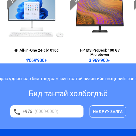
HP All-in-One 24-cb1010d
HP IDS ProDesk 400 G7
Microtower
4'069'900₮
3'969'900₮
араа үлдээснээр бид танд хамгийн таатай лизингийн нөхцөлийг са
Бид тантай холбогдъё
+976
НАДРУУ ЗАЛГА