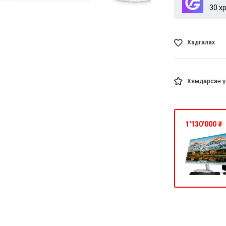
30 х
Хадгалах
Хямдарсан ү
1'130'000
₮