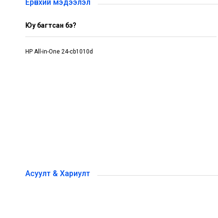
Ерөнхий мэдээлэл
Юу багтсан бэ?
HP All-in-One 24-cb1010d
Асуулт & Хариулт