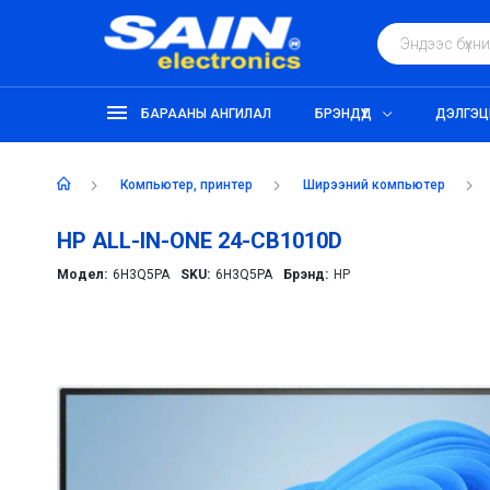
БАРААНЫ АНГИЛАЛ
БРЭНДҮҮД
ДЭЛГЭЦ
компьютер, принтер
ширээний компьютер
HP ALL-IN-ONE 24-CB1010D
Модел:
6H3Q5PA
SKU:
6H3Q5PA
Брэнд:
HP