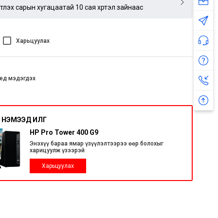
үртлэх сарын хугацаатай 10 сая хүртэл зайнаас
Харьцуулах
ед мэдэгдэх
НЭМЭЭД ИЛҮҮГ
HP Pro Tower 400 G9
Энэхүү бараа ямар үзүүлэлтээрээ өөр болохыг
харицуулж үзээрэй
Харьцуулах