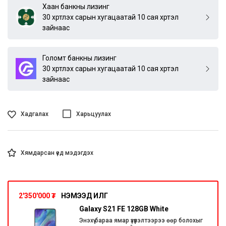
Хаан банкны лизинг
30 хүртлэх сарын хугацаатай 10 сая хүртэл
зайнаас
Голомт банкны лизинг
30 хүртлэх сарын хугацаатай 10 сая хүртэл
зайнаас
Хадгалах
Харьцуулах
Хямдарсан үед мэдэгдэх
2'350'000
₮
НЭМЭЭД ИЛҮҮГ
Galaxy S21 FE 128GB White
Энэхүү бараа ямар үзүүлэлтээрээ өөр болохыг