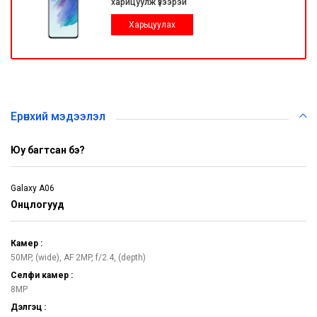
харицуулж үзээрэй
Харьцуулах
Ерөнхий мэдээлэл
Юу багтсан бэ?
Galaxy A06
Онцлогууд
Камер :
50MP, (wide), AF 2MP, f/2.4, (depth)
Селфи камер :
8MP
Дэлгэц :