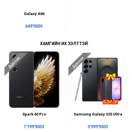
Galaxy A06
649'900₮
ХАМГИЙН ИХ ҮЗЭЛТТЭЙ
Дууссан
Дууссан
Spark 40 Pro
Samsung Galaxy S25 Ultra
1'199'900₮
5'999'900₮