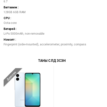
6.7
Багтаамж :
128GB 6GB RAM
CPU :
Octa-core
Батарей :
Li-Po 5000mAh, non-removable
Нэмэлт :
Fingerprint (side-mounted), accelerometer, proximity, compass
ТАНЫ СҮҮЛД ҮЗСЭН
Дууссан