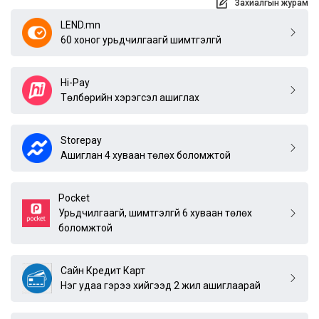
Захиалгын журам
LEND.mn
60 хоног урьдчилгаагүй шимтгэлгүй
Hi-Pay
Төлбөрийн хэрэгсэл ашиглах
Storepay
Ашиглан 4 хуваан төлөх боломжтой
Pocket
Урьдчилгаагүй, шимтгэлгүй 6 хуваан төлөх
боломжтой
Сайн Кредит Карт
Нэг удаа гэрээ хийгээд 2 жил ашиглаарай