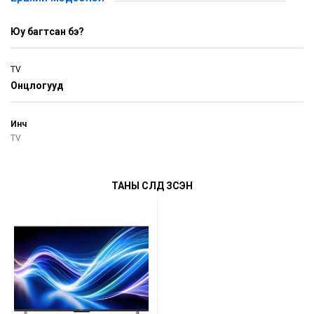
Юу багтсан бэ?
TV
Онцлогууд
Инч
TV
ТАНЫ СҮҮЛД ҮЗСЭН