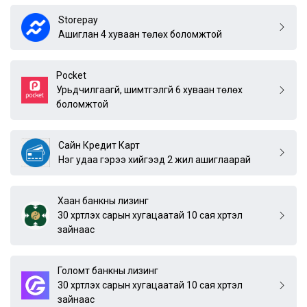
Storepay
Ашиглан 4 хуваан төлөх боломжтой
Pocket
Урьдчилгаагүй, шимтгэлгүй 6 хуваан төлөх
боломжтой
Сайн Кредит Карт
Нэг удаа гэрээ хийгээд 2 жил ашиглаарай
Хаан банкны лизинг
30 хүртлэх сарын хугацаатай 10 сая хүртэл
зайнаас
Голомт банкны лизинг
30 хүртлэх сарын хугацаатай 10 сая хүртэл
зайнаас