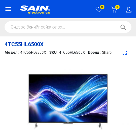
0
0
4TC55HL6500X
Модел:
4TC55HL6500X
SKU:
4TC55HL6500X
Брэнд:
Sharp