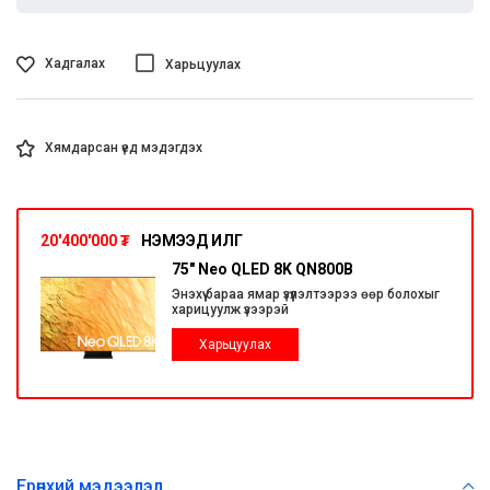
Хадгалах
Харьцуулах
Хямдарсан үед мэдэгдэх
20'400'000
₮
НЭМЭЭД ИЛҮҮГ
75" Neo QLED 8K QN800B
Энэхүү бараа ямар үзүүлэлтээрээ өөр болохыг
харицуулж үзээрэй
Харьцуулах
Ерөнхий мэдээлэл