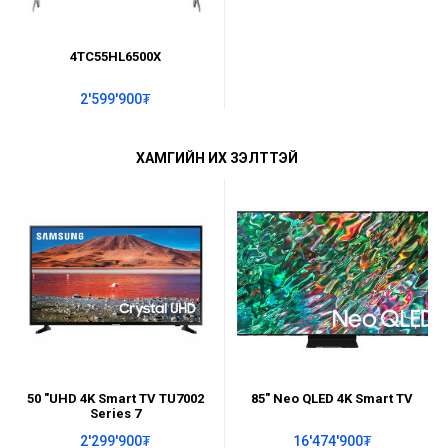
4TC55HL6500X
2'599'900₮
ХАМГИЙН ИХ ҮЗЭЛТТЭЙ
50 "UHD 4K Smart TV TU7002
85" Neo QLED 4K Smart TV
Series 7
2'299'900₮
16'474'900₮