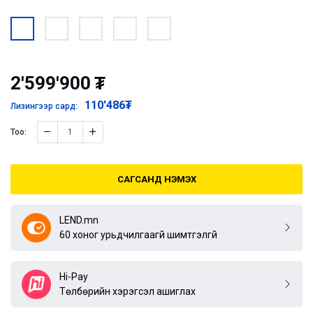
2'599'900
₮
110'486
₮
Лизингээр сард:
Тоо:
САГСАНД НЭМЭХ
LEND.mn
60 хоног урьдчилгаагүй шимтгэлгүй
Hi-Pay
Төлбөрийн хэрэгсэл ашиглах